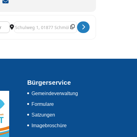
7y58Cmrw]
Destination Address - Heimatmuseum geöffnet [B8aRWxKch]
Bürgerservice
Gemeindeverwaltung
Formulare
Satzungen
Imagebroschüre