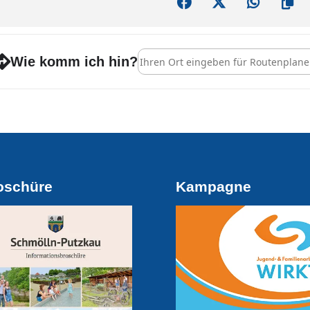
Address - Heimatmuseum geöffnet [L
Wie komm ich hin?
oschüre
Kampagne