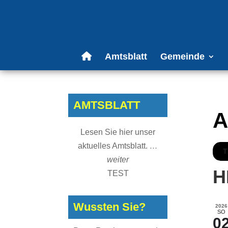
Amtsblatt
Gemeinde
AMTSBLATT
A
Lesen Sie hier unser
aktuelles Amtsblatt.
…
T
weiter
H
TEST
Wussten Sie?
2026
SO
0