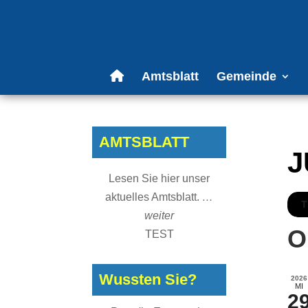
Amtsblatt
Gemeinde
AMTSBLATT
J
Lesen Sie hier unser
aktuelles Amtsblatt.
…
T
weiter
O
TEST
Wussten Sie?
2026
MI
2