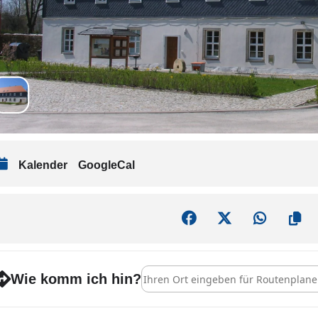
Kalender
GoogleCal
Address - Offener Kindertreff [x73STu
Wie komm ich hin?