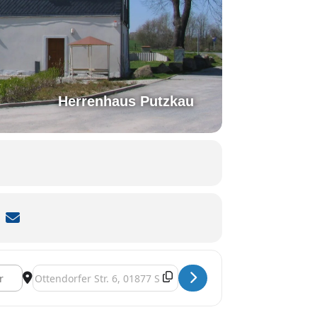
Herrenhaus Putzkau
MdR]
Destination Address - Offener Kindertreff [WeKFA5cnk]