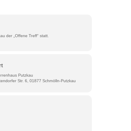
u der „Offene Treff“ statt.
rt
rrenhaus Putzkau
tendorfer Str. 6, 01877 Schmölln-Putzkau