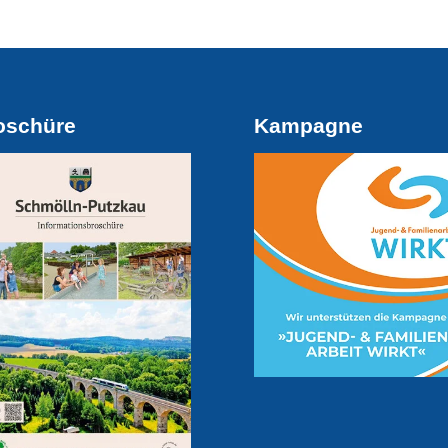
oschüre
Kampagne