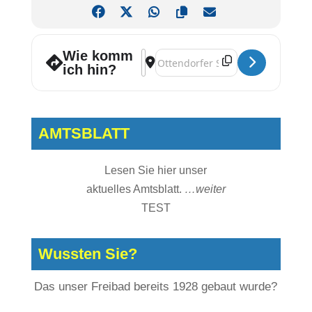
Wie komm
Address - Offener Kindertreff [saD863
Destination Address - Offener Kind
ich hin?
AMTSBLATT
Lesen Sie hier unser
aktuelles Amtsblatt.
…weiter
TEST
Wussten Sie?
Das unser Freibad bereits 1928 gebaut wurde?