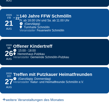
AUG
2026
140 Jahre FFW Schmölln
SA
FR
22
Fr. ab 18.00 Uhr und Sa. ab 11.00 Uhr
21
(Ganztägig)
Turnhalle Schmölln
AUG
Veranstalter
Feuerwehr Schmölln
2026
Offener Kindertreff
MI
15:00 - 18:00
26
Herrenhaus Putzkau
Veranstalter
Gemeinde Schmölln-Putzkau
AUG
2026
Treffen mit Putzkauer Heimatfreunden
DO
(Ganztägig: Donnerstag)
27
Veranstalter
Natur- und Heimatfreunde Schmölln e.V.
AUG
weitere Veranstaltungen des Monates