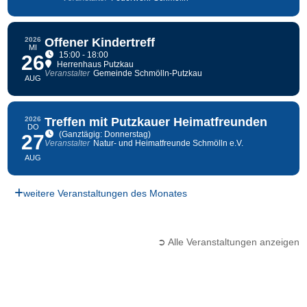
2026
Offener Kindertreff
MI
15:00 - 18:00
26
Herrenhaus Putzkau
Veranstalter
Gemeinde Schmölln-Putzkau
AUG
2026
Treffen mit Putzkauer Heimatfreunden
DO
(Ganztägig: Donnerstag)
27
Veranstalter
Natur- und Heimatfreunde Schmölln e.V.
AUG
weitere Veranstaltungen des Monates
➲ Alle Veranstaltungen anzeigen