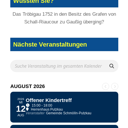
Wussten Sie?
Das Tröbigau 1752 in den Besitz des Grafen von
Schall-Riaucour zu Gaußig überging?
Nächste Veranstaltungen
AUGUST 2026
2026
Offener Kindertreff
MI
15:00 - 18:00
12
Herrenhaus Putzkau
Veranstalter
Gemeinde Schmölln-Putzkau
AUG