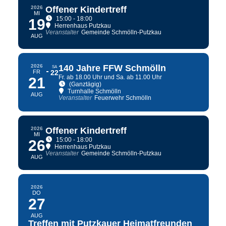
2026
Offener Kindertreff
MI
15:00 - 18:00
19
Herrenhaus Putzkau
Veranstalter
Gemeinde Schmölln-Putzkau
AUG
2026
140 Jahre FFW Schmölln
SA
FR
22
Fr. ab 18.00 Uhr und Sa. ab 11.00 Uhr
21
(Ganztägig)
Turnhalle Schmölln
AUG
Veranstalter
Feuerwehr Schmölln
2026
Offener Kindertreff
MI
15:00 - 18:00
26
Herrenhaus Putzkau
Veranstalter
Gemeinde Schmölln-Putzkau
AUG
2026
DO
27
AUG
Treffen mit Putzkauer Heimatfreunden