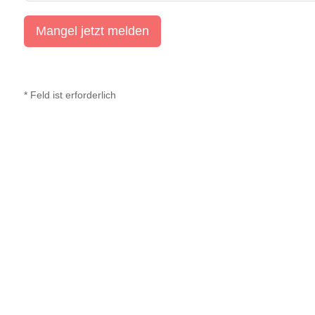
Mangel jetzt melden
A
l
* Feld ist erforderlich
t
e
r
n
a
t
i
v
e
: