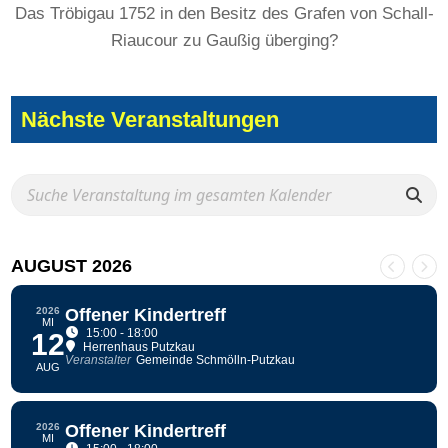
Das Tröbigau 1752 in den Besitz des Grafen von Schall-
Riaucour zu Gaußig überging?
Nächste Veranstaltungen
AUGUST 2026
2026
Offener Kindertreff
MI
15:00 - 18:00
12
Herrenhaus Putzkau
Veranstalter
Gemeinde Schmölln-Putzkau
AUG
2026
Offener Kindertreff
MI