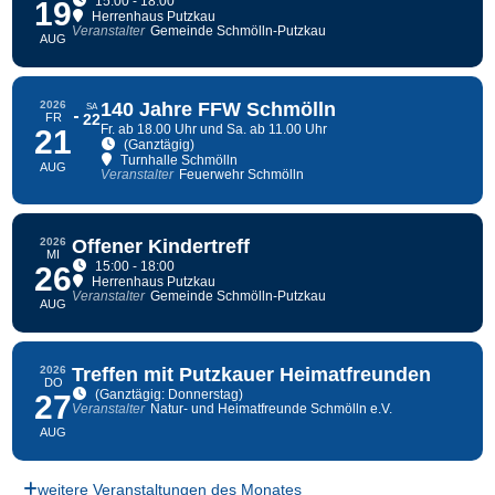
15:00 - 18:00
19
Herrenhaus Putzkau
Veranstalter
Gemeinde Schmölln-Putzkau
AUG
2026
140 Jahre FFW Schmölln
SA
FR
22
Fr. ab 18.00 Uhr und Sa. ab 11.00 Uhr
21
(Ganztägig)
Turnhalle Schmölln
AUG
Veranstalter
Feuerwehr Schmölln
2026
Offener Kindertreff
MI
15:00 - 18:00
26
Herrenhaus Putzkau
Veranstalter
Gemeinde Schmölln-Putzkau
AUG
2026
Treffen mit Putzkauer Heimatfreunden
DO
(Ganztägig: Donnerstag)
27
Veranstalter
Natur- und Heimatfreunde Schmölln e.V.
AUG
weitere Veranstaltungen des Monates