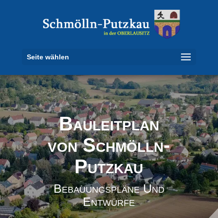
Seite wählen
Bauleitplan
von Schmölln-
Putzkau
Bebauungspläne Und
Entwürfe