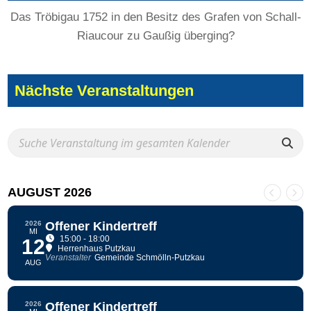
Das Tröbigau 1752 in den Besitz des Grafen von Schall-
Riaucour zu Gaußig überging?
Nächste Veranstaltungen
AUGUST 2026
2026
Offener Kindertreff
MI
15:00 - 18:00
12
Herrenhaus Putzkau
Veranstalter
Gemeinde Schmölln-Putzkau
AUG
2026
Offener Kindertreff