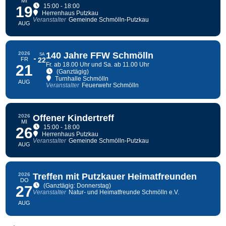
MI
15:00 - 18:00
19
Herrenhaus Putzkau
Veranstalter
Gemeinde Schmölln-Putzkau
AUG
2026
140 Jahre FFW Schmölln
SA
FR
22
Fr. ab 18.00 Uhr und Sa. ab 11.00 Uhr
21
(Ganztägig)
Turnhalle Schmölln
AUG
Veranstalter
Feuerwehr Schmölln
2026
Offener Kindertreff
MI
15:00 - 18:00
26
Herrenhaus Putzkau
Veranstalter
Gemeinde Schmölln-Putzkau
AUG
2026
Treffen mit Putzkauer Heimatfreunden
DO
(Ganztägig: Donnerstag)
27
Veranstalter
Natur- und Heimatfreunde Schmölln e.V.
AUG