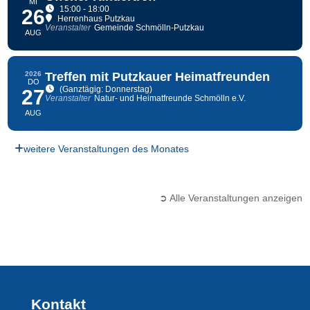
MI
15:00 - 18:00
26
Herrenhaus Putzkau
Veranstalter
Gemeinde Schmölln-Putzkau
AUG
2026
Treffen mit Putzkauer Heimatfreunden
DO
(Ganztägig: Donnerstag)
27
Veranstalter
Natur- und Heimatfreunde Schmölln e.V.
AUG
weitere Veranstaltungen des Monates
➲ Alle Veranstaltungen anzeigen
Kontakt