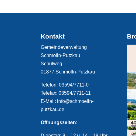
Kontakt
Br
Gemeindeverwaltung
Schmölln-Putzkau
Schulweg 1
01877 Schmölln-Putzkau
Telefon: 03594/7711-0
Telefax: 03594/7711-11
E-Mail: info@schmoelln-
putzkau.de
Öffnungszeiten:
Dienstag: 9 – 12 u. 14 – 18 Uhr