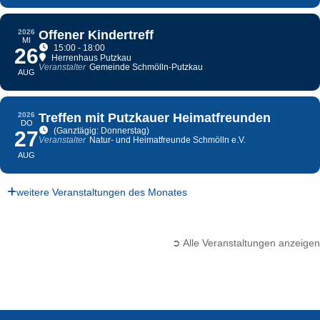
2026
Offener Kindertreff
MI
15:00 - 18:00
26
Herrenhaus Putzkau
Veranstalter
Gemeinde Schmölln-Putzkau
AUG
2026
Treffen mit Putzkauer Heimatfreunden
DO
(Ganztägig: Donnerstag)
27
Veranstalter
Natur- und Heimatfreunde Schmölln e.V.
AUG
weitere Veranstaltungen des Monates
➲ Alle Veranstaltungen anzeigen