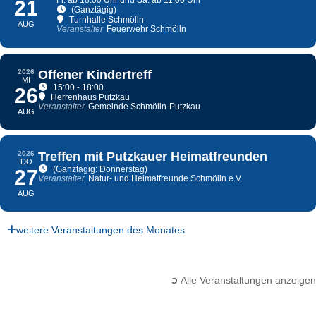
Fr. ab 18.00 Uhr und Sa. ab 11.00 Uhr
21
(Ganztägig)
Turnhalle Schmölln
AUG
Veranstalter
Feuerwehr Schmölln
2026
Offener Kindertreff
MI
15:00 - 18:00
26
Herrenhaus Putzkau
Veranstalter
Gemeinde Schmölln-Putzkau
AUG
2026
Treffen mit Putzkauer Heimatfreunden
DO
(Ganztägig: Donnerstag)
27
Veranstalter
Natur- und Heimatfreunde Schmölln e.V.
AUG
weitere Veranstaltungen des Monates
➲ Alle Veranstaltungen anzeigen