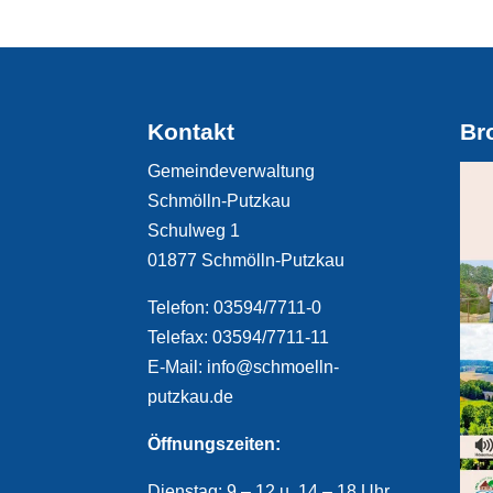
Kontakt
Br
Gemeindeverwaltung
Schmölln-Putzkau
Schulweg 1
01877 Schmölln-Putzkau
Telefon: 03594/7711-0
Telefax: 03594/7711-11
E-Mail: info@schmoelln-
putzkau.de
Öffnungszeiten:
Dienstag: 9 – 12 u. 14 – 18 Uhr