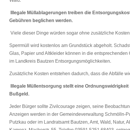
Wald.
Illegale Müllablagerungen treiben die Entsorgungskos
Gebühren beglichen werden.
Viele dieser Dinge würden sogar ohne zusätzliche Kosten 
Sperrmüll wird kostenlos am Grundstück abgeholt. Schad
Glas, Papier und Altkleider können in die entsprechenden 
im Landkreis Bautzen Entsorgungsmöglichkeiten.
Zusätzliche Kosten entstehen dadurch, dass die Abfälle 
Illegale Müllentsorgung stellt eine Ordnungswidrigkeit
Bußgeld.
Jeder Bürger sollte Zivilcourage zeigen, seine Beobachtun
Anzeigen werden in der Gemeindeverwaltung Schmölln-Pu
Putzkau oder im Landratsamt Bautzen, Amt, Wald, Natur, Abf
Kamenz, Macherstr. 55, Telefon 03591 5251 68403, ent