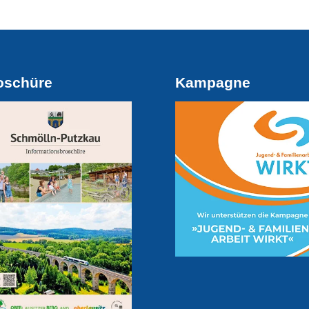
oschüre
Kampagne