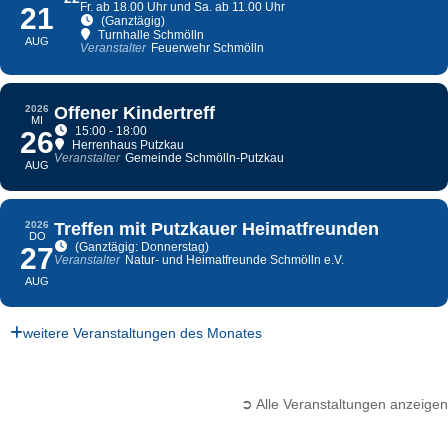
Fr. ab 18.00 Uhr und Sa. ab 11.00 Uhr
21
(Ganztägig)
Turnhalle Schmölln
AUG
Veranstalter
Feuerwehr Schmölln
2026
Offener Kindertreff
MI
15:00 - 18:00
26
Herrenhaus Putzkau
Veranstalter
Gemeinde Schmölln-Putzkau
AUG
2026
Treffen mit Putzkauer Heimatfreunden
DO
(Ganztägig: Donnerstag)
27
Veranstalter
Natur- und Heimatfreunde Schmölln e.V.
AUG
weitere Veranstaltungen des Monates
➲ Alle Veranstaltungen anzeigen