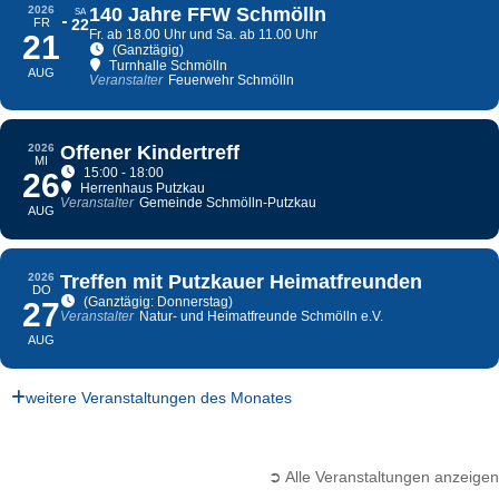
2026
140 Jahre FFW Schmölln
SA
FR
22
Fr. ab 18.00 Uhr und Sa. ab 11.00 Uhr
21
(Ganztägig)
Turnhalle Schmölln
AUG
Veranstalter
Feuerwehr Schmölln
2026
Offener Kindertreff
MI
15:00 - 18:00
26
Herrenhaus Putzkau
Veranstalter
Gemeinde Schmölln-Putzkau
AUG
2026
Treffen mit Putzkauer Heimatfreunden
DO
(Ganztägig: Donnerstag)
27
Veranstalter
Natur- und Heimatfreunde Schmölln e.V.
AUG
weitere Veranstaltungen des Monates
➲ Alle Veranstaltungen anzeigen