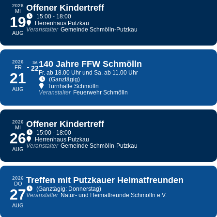
2026
Offener Kindertreff
MI
15:00 - 18:00
19
Herrenhaus Putzkau
Veranstalter
Gemeinde Schmölln-Putzkau
AUG
2026
140 Jahre FFW Schmölln
SA
FR
22
Fr. ab 18.00 Uhr und Sa. ab 11.00 Uhr
21
(Ganztägig)
Turnhalle Schmölln
AUG
Veranstalter
Feuerwehr Schmölln
2026
Offener Kindertreff
MI
15:00 - 18:00
26
Herrenhaus Putzkau
Veranstalter
Gemeinde Schmölln-Putzkau
AUG
2026
Treffen mit Putzkauer Heimatfreunden
DO
(Ganztägig: Donnerstag)
27
Veranstalter
Natur- und Heimatfreunde Schmölln e.V.
AUG