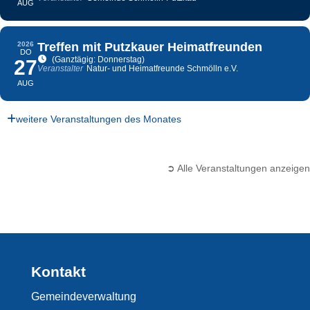
AUG
2026
Treffen mit Putzkauer Heimatfreunden
DO
(Ganztägig: Donnerstag)
27
Veranstalter
Natur- und Heimatfreunde Schmölln e.V.
AUG
weitere Veranstaltungen des Monates
➲ Alle Veranstaltungen anzeigen
Kontakt
Gemeindeverwaltung