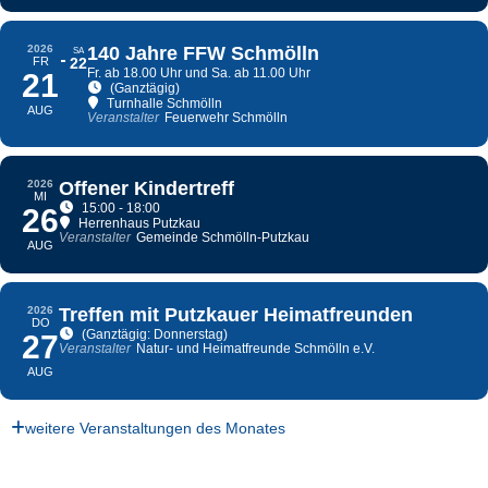
2026
140 Jahre FFW Schmölln
SA
FR
22
Fr. ab 18.00 Uhr und Sa. ab 11.00 Uhr
21
(Ganztägig)
Turnhalle Schmölln
AUG
Veranstalter
Feuerwehr Schmölln
2026
Offener Kindertreff
MI
15:00 - 18:00
26
Herrenhaus Putzkau
Veranstalter
Gemeinde Schmölln-Putzkau
AUG
2026
Treffen mit Putzkauer Heimatfreunden
DO
(Ganztägig: Donnerstag)
27
Veranstalter
Natur- und Heimatfreunde Schmölln e.V.
AUG
weitere Veranstaltungen des Monates