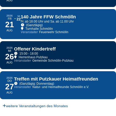
AUG
2026
140 Jahre FFW Schmölln
SA
FR
22
Fr. ab 18.00 Uhr und Sa. ab 11.00 Uhr
21
(Ganztägig)
Turnhalle Schmölln
AUG
Veranstalter
Feuerwehr Schmölln
2026
Offener Kindertreff
MI
15:00 - 18:00
26
Herrenhaus Putzkau
Veranstalter
Gemeinde Schmölln-Putzkau
AUG
2026
Treffen mit Putzkauer Heimatfreunden
DO
(Ganztägig: Donnerstag)
27
Veranstalter
Natur- und Heimatfreunde Schmölln e.V.
AUG
weitere Veranstaltungen des Monates