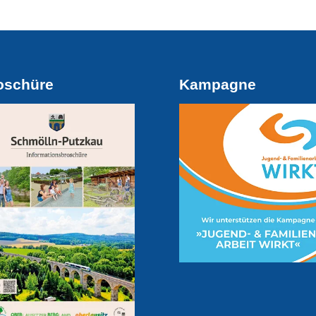
oschüre
Kampagne