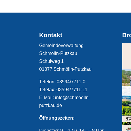
Kontakt
Br
Gemeindeverwaltung
Schmölln-Putzkau
Schulweg 1
01877 Schmölln-Putzkau
Telefon: 03594/7711-0
Telefax: 03594/7711-11
E-Mail: info@schmoelln-
putzkau.de
Öffnungszeiten:
Dienstag: 9 – 12 u. 14 – 18 Uhr