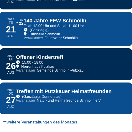
AUG
2026
140 Jahre FFW Schmölln
SA
FR
22
Fr. ab 18.00 Uhr und Sa. ab 11.00 Uhr
21
(Ganztägig)
Turnhalle Schmölln
AUG
Veranstalter
Feuerwehr Schmölln
2026
Offener Kindertreff
MI
15:00 - 18:00
26
Herrenhaus Putzkau
Veranstalter
Gemeinde Schmölln-Putzkau
AUG
2026
Treffen mit Putzkauer Heimatfreunden
DO
(Ganztägig: Donnerstag)
27
Veranstalter
Natur- und Heimatfreunde Schmölln e.V.
AUG
weitere Veranstaltungen des Monates