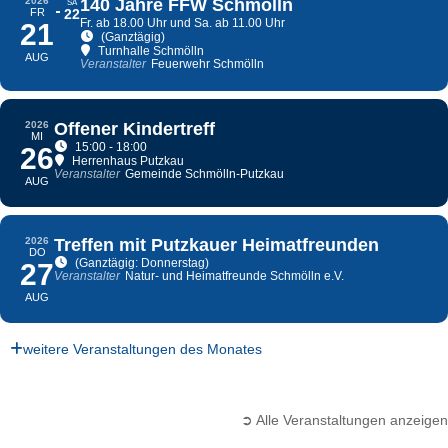
2026
140 Jahre FFW Schmölln
SA
FR
22
Fr. ab 18.00 Uhr und Sa. ab 11.00 Uhr
21
(Ganztägig)
Turnhalle Schmölln
AUG
Veranstalter
Feuerwehr Schmölln
2026
Offener Kindertreff
MI
15:00 - 18:00
26
Herrenhaus Putzkau
Veranstalter
Gemeinde Schmölln-Putzkau
AUG
2026
Treffen mit Putzkauer Heimatfreunden
DO
(Ganztägig: Donnerstag)
27
Veranstalter
Natur- und Heimatfreunde Schmölln e.V.
AUG
weitere Veranstaltungen des Monates
➲ Alle Veranstaltungen anzeigen