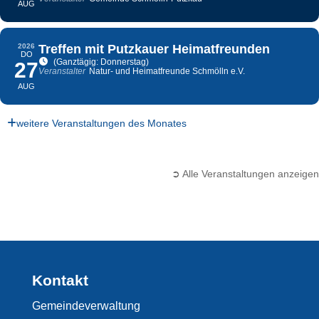
AUG
2026
Treffen mit Putzkauer Heimatfreunden
DO
(Ganztägig: Donnerstag)
27
Veranstalter
Natur- und Heimatfreunde Schmölln e.V.
AUG
weitere Veranstaltungen des Monates
➲ Alle Veranstaltungen anzeigen
Kontakt
Gemeindeverwaltung