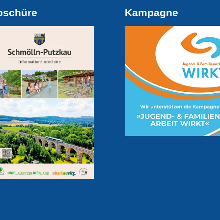
oschüre
Kampagne