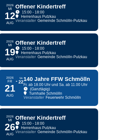
2026
Offener Kindertreff
MI
15:00 - 18:00
12
Herrenhaus Putzkau
Veranstalter
Gemeinde Schmölln-Putzkau
AUG
2026
Offener Kindertreff
MI
15:00 - 18:00
19
Herrenhaus Putzkau
Veranstalter
Gemeinde Schmölln-Putzkau
AUG
2026
140 Jahre FFW Schmölln
SA
FR
22
Fr. ab 18.00 Uhr und Sa. ab 11.00 Uhr
21
(Ganztägig)
Turnhalle Schmölln
AUG
Veranstalter
Feuerwehr Schmölln
2026
Offener Kindertreff
MI
15:00 - 18:00
26
Herrenhaus Putzkau
Veranstalter
Gemeinde Schmölln-Putzkau
AUG