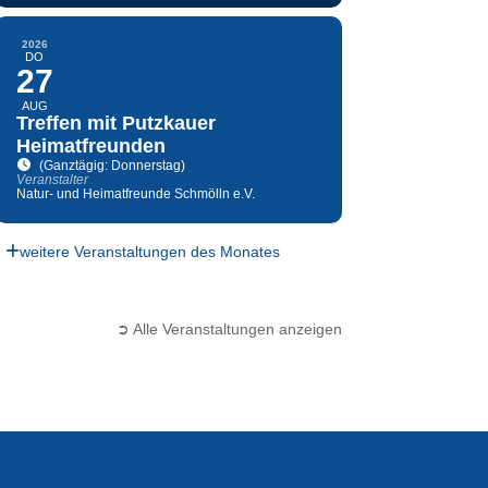
2026
DO
27
AUG
Treffen mit Putzkauer
Heimatfreunden
(Ganztägig: Donnerstag)
Veranstalter
Natur- und Heimatfreunde Schmölln e.V.
weitere Veranstaltungen des Monates
➲ Alle Veranstaltungen anzeigen