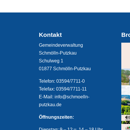
Kontakt
Br
Gemeindeverwaltung
Schmölln-Putzkau
Schulweg 1
01877 Schmölln-Putzkau
Telefon: 03594/7711-0
Telefax: 03594/7711-11
E-Mail: info@schmoelln-
putzkau.de
Öffnungszeiten:
Dienstag: 9 – 12 u. 14 – 18 Uhr