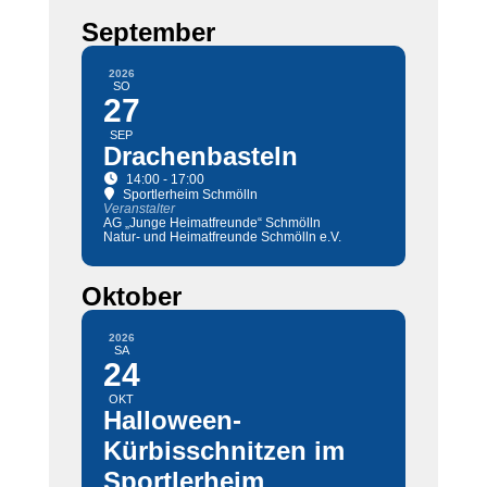
September
2026
SO
27
SEP
Drachenbasteln
14:00 - 17:00
Sportlerheim Schmölln
Veranstalter
AG „Junge Heimatfreunde“ Schmölln
Natur- und Heimatfreunde Schmölln e.V.
Oktober
2026
SA
24
OKT
Halloween-
Kürbisschnitzen im
Sportlerheim