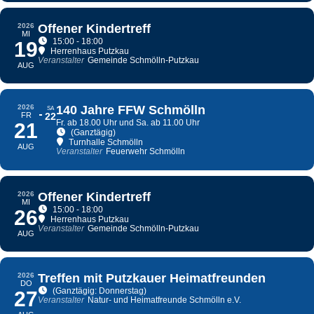
2026
Offener Kindertreff
MI
15:00 - 18:00
19
Herrenhaus Putzkau
Veranstalter
Gemeinde Schmölln-Putzkau
AUG
2026
140 Jahre FFW Schmölln
SA
FR
22
Fr. ab 18.00 Uhr und Sa. ab 11.00 Uhr
21
(Ganztägig)
Turnhalle Schmölln
AUG
Veranstalter
Feuerwehr Schmölln
2026
Offener Kindertreff
MI
15:00 - 18:00
26
Herrenhaus Putzkau
Veranstalter
Gemeinde Schmölln-Putzkau
AUG
2026
Treffen mit Putzkauer Heimatfreunden
DO
(Ganztägig: Donnerstag)
27
Veranstalter
Natur- und Heimatfreunde Schmölln e.V.