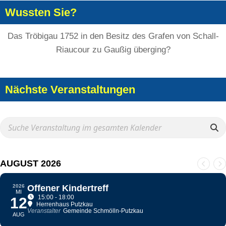
Wussten Sie?
Das Tröbigau 1752 in den Besitz des Grafen von Schall-
Riaucour zu Gaußig überging?
Nächste Veranstaltungen
AUGUST 2026
2026
Offener Kindertreff
MI
15:00 - 18:00
12
Herrenhaus Putzkau
Veranstalter
Gemeinde Schmölln-Putzkau
AUG