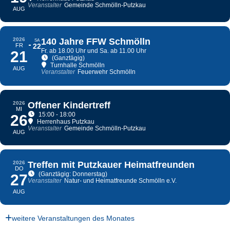
Veranstalter
Gemeinde Schmölln-Putzkau
AUG
2026
140 Jahre FFW Schmölln
SA
FR
22
Fr. ab 18.00 Uhr und Sa. ab 11.00 Uhr
21
(Ganztägig)
Turnhalle Schmölln
AUG
Veranstalter
Feuerwehr Schmölln
2026
Offener Kindertreff
MI
15:00 - 18:00
26
Herrenhaus Putzkau
Veranstalter
Gemeinde Schmölln-Putzkau
AUG
2026
Treffen mit Putzkauer Heimatfreunden
DO
(Ganztägig: Donnerstag)
27
Veranstalter
Natur- und Heimatfreunde Schmölln e.V.
AUG
weitere Veranstaltungen des Monates