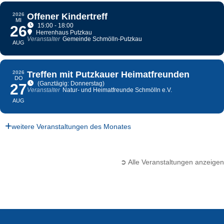
2026
Offener Kindertreff
MI
15:00 - 18:00
26
Herrenhaus Putzkau
Veranstalter
Gemeinde Schmölln-Putzkau
AUG
2026
Treffen mit Putzkauer Heimatfreunden
DO
(Ganztägig: Donnerstag)
27
Veranstalter
Natur- und Heimatfreunde Schmölln e.V.
AUG
weitere Veranstaltungen des Monates
➲ Alle Veranstaltungen anzeigen