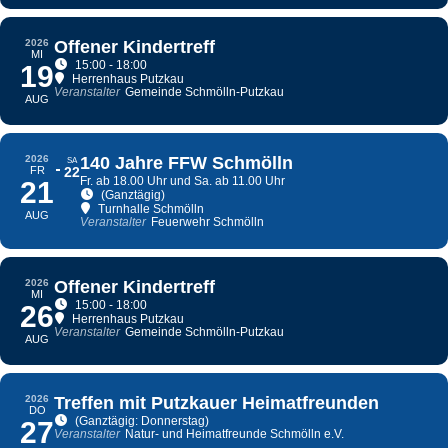
2026
Offener Kindertreff
MI
15:00 - 18:00
19
Herrenhaus Putzkau
Veranstalter
Gemeinde Schmölln-Putzkau
AUG
2026
140 Jahre FFW Schmölln
SA
FR
22
Fr. ab 18.00 Uhr und Sa. ab 11.00 Uhr
21
(Ganztägig)
Turnhalle Schmölln
AUG
Veranstalter
Feuerwehr Schmölln
2026
Offener Kindertreff
MI
15:00 - 18:00
26
Herrenhaus Putzkau
Veranstalter
Gemeinde Schmölln-Putzkau
AUG
2026
Treffen mit Putzkauer Heimatfreunden
DO
(Ganztägig: Donnerstag)
27
Veranstalter
Natur- und Heimatfreunde Schmölln e.V.