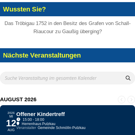
Wussten Sie?
Das Tröbigau 1752 in den Besitz des Grafen von Schall-
Riaucour zu Gaußig überging?
Nächste Veranstaltungen
AUGUST 2026
2026
Offener Kindertreff
MI
15:00 - 18:00
12
Herrenhaus Putzkau
Veranstalter
Gemeinde Schmölln-Putzkau
AUG