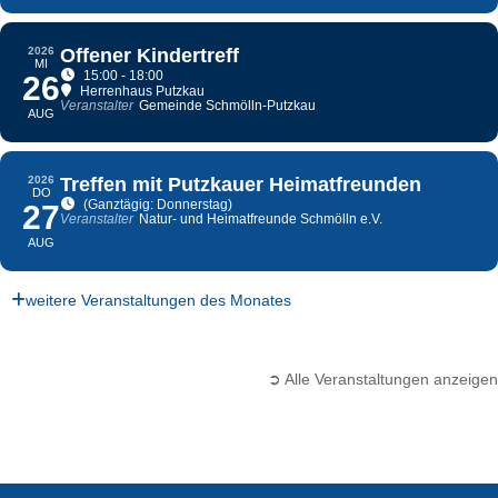
2026
Offener Kindertreff
MI
15:00 - 18:00
26
Herrenhaus Putzkau
Veranstalter
Gemeinde Schmölln-Putzkau
AUG
2026
Treffen mit Putzkauer Heimatfreunden
DO
(Ganztägig: Donnerstag)
27
Veranstalter
Natur- und Heimatfreunde Schmölln e.V.
AUG
weitere Veranstaltungen des Monates
➲ Alle Veranstaltungen anzeigen