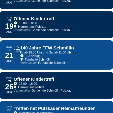
Veranstalter
Gemeinde Schmölln-Putzkau
AUG
2026
Offener Kindertreff
MI
15:00 - 18:00
19
Herrenhaus Putzkau
Veranstalter
Gemeinde Schmölln-Putzkau
AUG
2026
140 Jahre FFW Schmölln
SA
FR
22
Fr. ab 18.00 Uhr und Sa. ab 11.00 Uhr
21
(Ganztägig)
Turnhalle Schmölln
AUG
Veranstalter
Feuerwehr Schmölln
2026
Offener Kindertreff
MI
15:00 - 18:00
26
Herrenhaus Putzkau
Veranstalter
Gemeinde Schmölln-Putzkau
AUG
2026
Treffen mit Putzkauer Heimatfreunden
DO