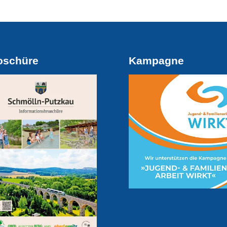
oschüre
Kampagne