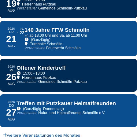
15:00 - 18:00
19
Herrenhaus Putzkau
Veranstalter
Gemeinde Schmölln-Putzkau
AUG
2026
140 Jahre FFW Schmölln
SA
FR
22
Fr. ab 18.00 Uhr und Sa. ab 11.00 Uhr
21
(Ganztägig)
Turnhalle Schmölln
AUG
Veranstalter
Feuerwehr Schmölln
2026
Offener Kindertreff
MI
15:00 - 18:00
26
Herrenhaus Putzkau
Veranstalter
Gemeinde Schmölln-Putzkau
AUG
2026
Treffen mit Putzkauer Heimatfreunden
DO
(Ganztägig: Donnerstag)
27
Veranstalter
Natur- und Heimatfreunde Schmölln e.V.
AUG
weitere Veranstaltungen des Monates