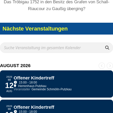
Das Tröbigau 1752 in den Besitz des Grafen von Schall-
Riaucour zu Gaußig überging?
Nächste Veranstaltungen
AUGUST 2026
2026
Offener Kindertreff
MI
15:00 - 18:00
12
Herrenhaus Putzkau
Veranstalter
Gemeinde Schmölln-Putzkau
AUG
2026
Offener Kindertreff
MI
15:00 - 18:00