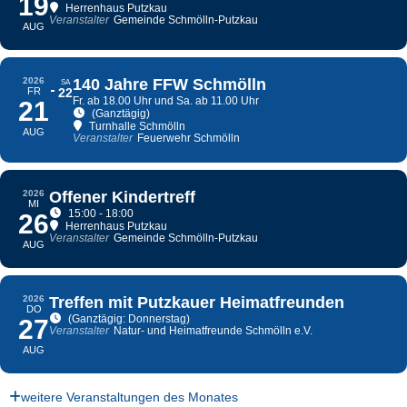
19
Herrenhaus Putzkau
Veranstalter
Gemeinde Schmölln-Putzkau
AUG
2026
140 Jahre FFW Schmölln
SA
FR
22
Fr. ab 18.00 Uhr und Sa. ab 11.00 Uhr
21
(Ganztägig)
Turnhalle Schmölln
AUG
Veranstalter
Feuerwehr Schmölln
2026
Offener Kindertreff
MI
15:00 - 18:00
26
Herrenhaus Putzkau
Veranstalter
Gemeinde Schmölln-Putzkau
AUG
2026
Treffen mit Putzkauer Heimatfreunden
DO
(Ganztägig: Donnerstag)
27
Veranstalter
Natur- und Heimatfreunde Schmölln e.V.
AUG
weitere Veranstaltungen des Monates