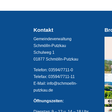
Kontakt
Br
Gemeindeverwaltung
Schmölln-Putzkau
Schulweg 1
01877 Schmölln-Putzkau
Telefon: 03594/7711-0
Telefax: 03594/7711-11
E-Mail: info@schmoelln-
putzkau.de
Öffnungszeiten:
Dienstag: 9 – 12 u. 14 – 18 Uhr