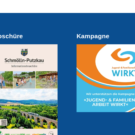
oschüre
Kampagne