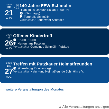
2026
140 Jahre FFW Schmölln
SA
FR
22
Fr. ab 18.00 Uhr und Sa. ab 11.00 Uhr
21
(Ganztägig)
Turnhalle Schmölln
AUG
Veranstalter
Feuerwehr Schmölln
2026
Offener Kindertreff
MI
15:00 - 18:00
26
Herrenhaus Putzkau
Veranstalter
Gemeinde Schmölln-Putzkau
AUG
2026
Treffen mit Putzkauer Heimatfreunden
DO
(Ganztägig: Donnerstag)
27
Veranstalter
Natur- und Heimatfreunde Schmölln e.V.
AUG
weitere Veranstaltungen des Monates
➲ Alle Veranstaltungen anzeigen