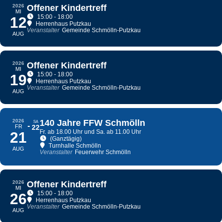
2026
Offener Kindertreff
MI
15:00 - 18:00
12
Herrenhaus Putzkau
Veranstalter
Gemeinde Schmölln-Putzkau
AUG
2026
Offener Kindertreff
MI
15:00 - 18:00
19
Herrenhaus Putzkau
Veranstalter
Gemeinde Schmölln-Putzkau
AUG
2026
140 Jahre FFW Schmölln
SA
FR
22
Fr. ab 18.00 Uhr und Sa. ab 11.00 Uhr
21
(Ganztägig)
Turnhalle Schmölln
AUG
Veranstalter
Feuerwehr Schmölln
2026
Offener Kindertreff
MI
15:00 - 18:00
26
Herrenhaus Putzkau
Veranstalter
Gemeinde Schmölln-Putzkau
AUG