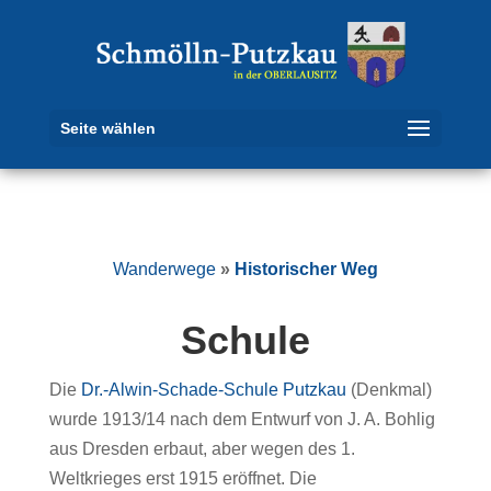
Seite wählen
Wanderwege
»
Historischer Weg
Schule
Die
Dr.-Alwin-Schade-Schule Putzkau
(Denkmal)
wurde 1913/14 nach dem Entwurf von J. A. Bohlig
aus Dresden erbaut, aber wegen des 1.
Weltkrieges erst 1915 eröffnet. Die