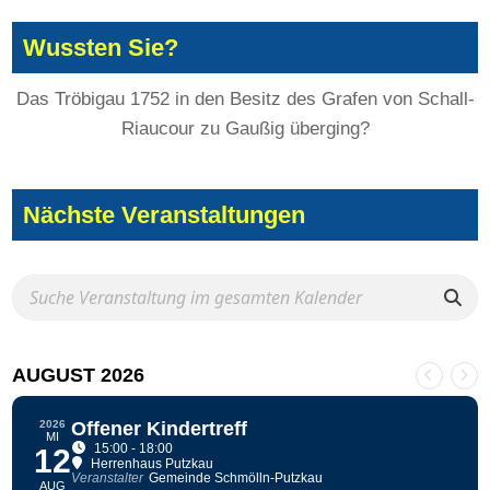
Wussten Sie?
Das Tröbigau 1752 in den Besitz des Grafen von Schall-
Riaucour zu Gaußig überging?
Nächste Veranstaltungen
AUGUST 2026
2026
Offener Kindertreff
MI
15:00 - 18:00
12
Herrenhaus Putzkau
Veranstalter
Gemeinde Schmölln-Putzkau
AUG