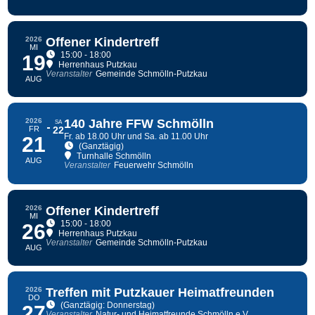
2026
Offener Kindertreff
MI
15:00 - 18:00
19
Herrenhaus Putzkau
Veranstalter
Gemeinde Schmölln-Putzkau
AUG
2026
140 Jahre FFW Schmölln
SA
FR
22
Fr. ab 18.00 Uhr und Sa. ab 11.00 Uhr
21
(Ganztägig)
Turnhalle Schmölln
AUG
Veranstalter
Feuerwehr Schmölln
2026
Offener Kindertreff
MI
15:00 - 18:00
26
Herrenhaus Putzkau
Veranstalter
Gemeinde Schmölln-Putzkau
AUG
2026
Treffen mit Putzkauer Heimatfreunden
DO
(Ganztägig: Donnerstag)
27
Veranstalter
Natur- und Heimatfreunde Schmölln e.V.