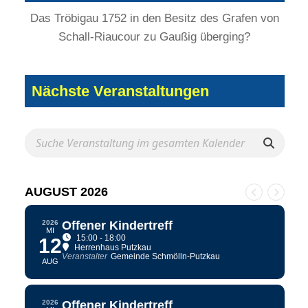
Das Tröbigau 1752 in den Besitz des Grafen von
Schall-Riaucour zu Gaußig überging?
Nächste Veranstaltungen
AUGUST 2026
2026
Offener Kindertreff
MI
15:00 - 18:00
12
Herrenhaus Putzkau
Veranstalter
Gemeinde Schmölln-Putzkau
AUG
2026
Offener Kindertreff