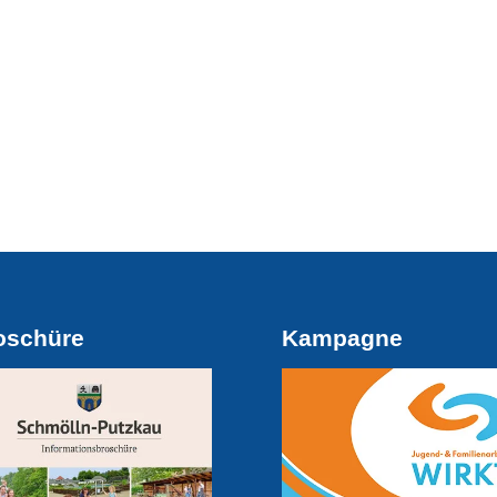
oschüre
Kampagne