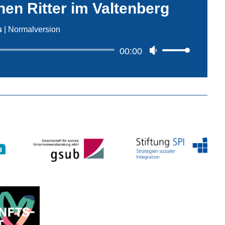
en Ritter im Valtenberg
s
|
Normalversion
00:00
Audio-
Pfeiltasten
Player
Hoch/Runter
benutzen,
um
die
Lautstärke
zu
regeln.