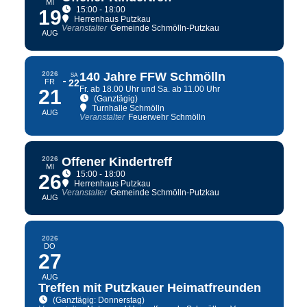
MI
15:00 - 18:00
19
Herrenhaus Putzkau
Veranstalter
Gemeinde Schmölln-Putzkau
AUG
2026
140 Jahre FFW Schmölln
SA
FR
22
Fr. ab 18.00 Uhr und Sa. ab 11.00 Uhr
21
(Ganztägig)
Turnhalle Schmölln
AUG
Veranstalter
Feuerwehr Schmölln
2026
Offener Kindertreff
MI
15:00 - 18:00
26
Herrenhaus Putzkau
Veranstalter
Gemeinde Schmölln-Putzkau
AUG
2026
DO
27
AUG
Treffen mit Putzkauer Heimatfreunden
(Ganztägig: Donnerstag)