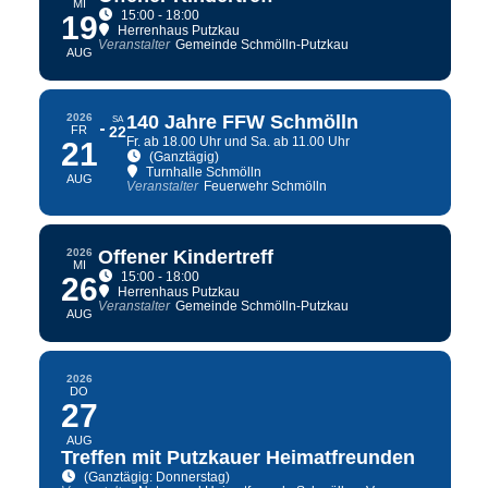
MI
15:00 - 18:00
19
Herrenhaus Putzkau
Veranstalter
Gemeinde Schmölln-Putzkau
AUG
2026
140 Jahre FFW Schmölln
SA
FR
22
Fr. ab 18.00 Uhr und Sa. ab 11.00 Uhr
21
(Ganztägig)
Turnhalle Schmölln
AUG
Veranstalter
Feuerwehr Schmölln
2026
Offener Kindertreff
MI
15:00 - 18:00
26
Herrenhaus Putzkau
Veranstalter
Gemeinde Schmölln-Putzkau
AUG
2026
DO
27
AUG
Treffen mit Putzkauer Heimatfreunden
(Ganztägig: Donnerstag)