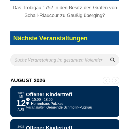
Das Tröbigau 1752 in den Besitz des Grafen von
Schall-Riaucour zu Gaußig überging?
Nächste Veranstaltungen
AUGUST 2026
2026
Offener Kindertreff
MI
15:00 - 18:00
12
Herrenhaus Putzkau
Veranstalter
Gemeinde Schmölln-Putzkau
AUG
2026
Offener Kindertreff