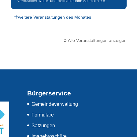
Veranstalter
Natur- und Heimatfreunde Schmölln e.V.
weitere Veranstaltungen des Monates
➲ Alle Veranstaltungen anzeigen
Bürgerservice
Gemeindeverwaltung
Formulare
Satzungen
Imagebroschüre