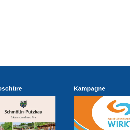
oschüre
Kampagne