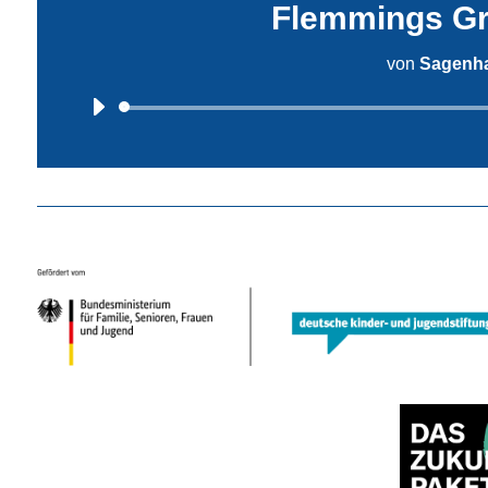
Flemmings Gru
von
Sagenha