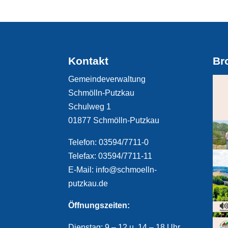
Kontakt
Br
Gemeindeverwaltung
Schmölln-Putzkau
Schulweg 1
01877 Schmölln-Putzkau
Telefon: 03594/7711-0
Telefax: 03594/7711-11
E-Mail: info@schmoelln-
putzkau.de
Öffnungszeiten:
Dienstag: 9 – 12 u. 14 – 18 Uhr