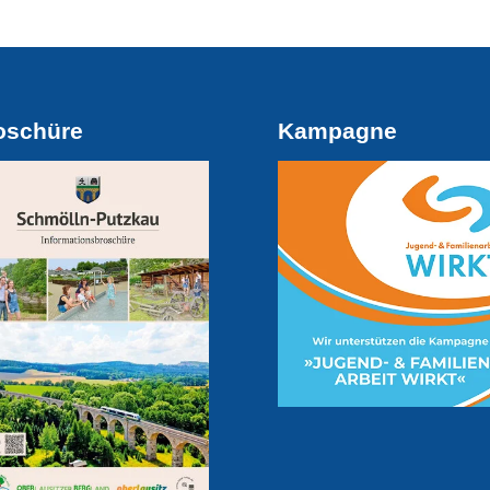
oschüre
Kampagne