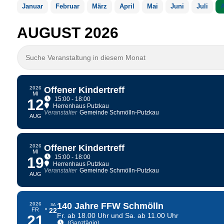
Januar
Februar
März
April
Mai
Juni
Juli
A
AUGUST 2026
Suche Veranstaltung in diesem Monat
2026
Offener Kindertreff
MI
15:00 - 18:00
12
Herrenhaus Putzkau
Veranstalter
Gemeinde Schmölln-Putzkau
AUG
2026
Offener Kindertreff
MI
15:00 - 18:00
19
Herrenhaus Putzkau
Veranstalter
Gemeinde Schmölln-Putzkau
AUG
2026
140 Jahre FFW Schmölln
SA
FR
22
Fr. ab 18.00 Uhr und Sa. ab 11.00 Uhr
21
(Ganztägig)