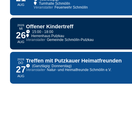
Turnhalle Schmölln
AUG
Veranstalter
Feuerwehr Schmölln
2026
Offener Kindertreff
MI
15:00 - 18:00
26
Herrenhaus Putzkau
Veranstalter
Gemeinde Schmölln-Putzkau
AUG
2026
Treffen mit Putzkauer Heimatfreunden
DO
(Ganztägig: Donnerstag)
27
Veranstalter
Natur- und Heimatfreunde Schmölln e.V.
AUG