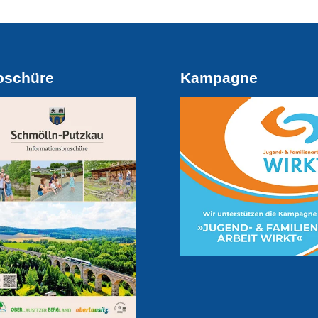
oschüre
Kampagne