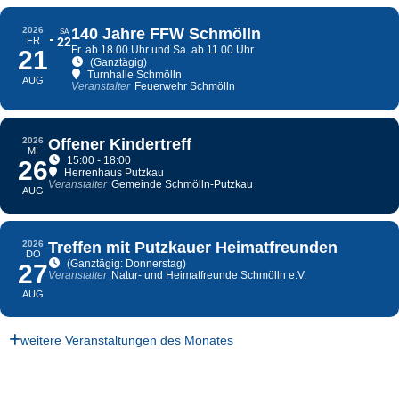
2026
140 Jahre FFW Schmölln
SA
FR
22
Fr. ab 18.00 Uhr und Sa. ab 11.00 Uhr
21
(Ganztägig)
Turnhalle Schmölln
AUG
Veranstalter
Feuerwehr Schmölln
2026
Offener Kindertreff
MI
15:00 - 18:00
26
Herrenhaus Putzkau
Veranstalter
Gemeinde Schmölln-Putzkau
AUG
2026
Treffen mit Putzkauer Heimatfreunden
DO
(Ganztägig: Donnerstag)
27
Veranstalter
Natur- und Heimatfreunde Schmölln e.V.
AUG
weitere Veranstaltungen des Monates