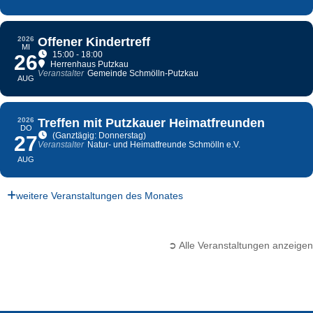
2026
Offener Kindertreff
MI
15:00 - 18:00
26
Herrenhaus Putzkau
Veranstalter
Gemeinde Schmölln-Putzkau
AUG
2026
Treffen mit Putzkauer Heimatfreunden
DO
(Ganztägig: Donnerstag)
27
Veranstalter
Natur- und Heimatfreunde Schmölln e.V.
AUG
weitere Veranstaltungen des Monates
➲ Alle Veranstaltungen anzeigen