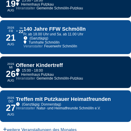
15:00 - 18:00
19
Herrenhaus Putzkau
Veranstalter
Gemeinde Schmölln-Putzkau
AUG
2026
140 Jahre FFW Schmölln
SA
FR
22
Fr. ab 18.00 Uhr und Sa. ab 11.00 Uhr
21
(Ganztägig)
Turnhalle Schmölln
AUG
Veranstalter
Feuerwehr Schmölln
2026
Offener Kindertreff
MI
15:00 - 18:00
26
Herrenhaus Putzkau
Veranstalter
Gemeinde Schmölln-Putzkau
AUG
2026
Treffen mit Putzkauer Heimatfreunden
DO
(Ganztägig: Donnerstag)
27
Veranstalter
Natur- und Heimatfreunde Schmölln e.V.
AUG
weitere Veranstaltungen des Monates