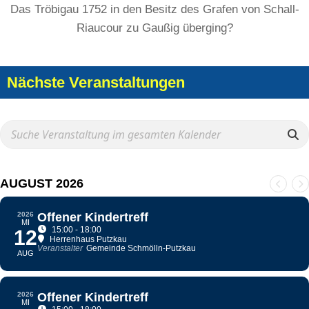
Das Tröbigau 1752 in den Besitz des Grafen von Schall-
Riaucour zu Gaußig überging?
Nächste Veranstaltungen
AUGUST 2026
2026
Offener Kindertreff
MI
15:00 - 18:00
12
Herrenhaus Putzkau
Veranstalter
Gemeinde Schmölln-Putzkau
AUG
2026
Offener Kindertreff
MI