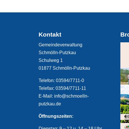
Kontakt
Br
Gemeindeverwaltung
Schmölln-Putzkau
Schulweg 1
01877 Schmölln-Putzkau
Telefon: 03594/7711-0
Telefax: 03594/7711-11
E-Mail: info@schmoelln-
putzkau.de
Öffnungszeiten:
Dienstag: 9 – 12 u. 14 – 18 Uhr