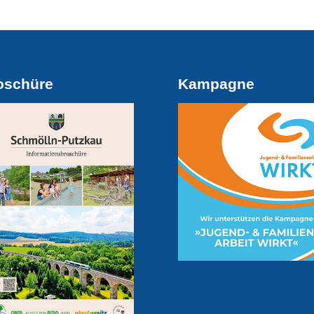
oschüre
Kampagne