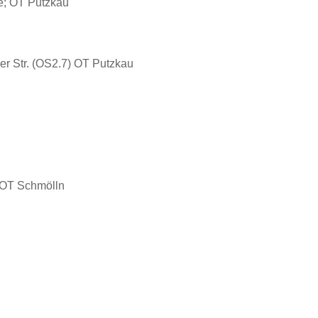
e; OT Putzkau
er Str. (OS2.7) OT Putzkau
 OT Schmölln